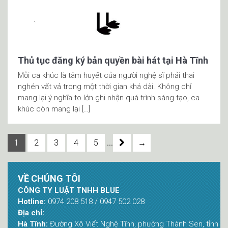
Thủ tục đăng ký bản quyền bài hát tại Hà Tĩnh
Mỗi ca khúc là tâm huyết của người nghệ sĩ phải thai
nghén vất vả trong một thời gian khá dài. Không chỉ
mang lại ý nghĩa to lớn ghi nhận quá trình sáng tạo, ca
khúc còn mang lại […]
...
1
2
3
4
5
→
VỀ CHÚNG TÔI
CÔNG TY LUẬT TNHH BLUE
Hotline:
0974 208 518 / 0947 502 028
Địa chỉ:
Hà Tĩnh:
Đường Xô Viết Nghệ Tĩnh, phường Thành Sen, tỉnh