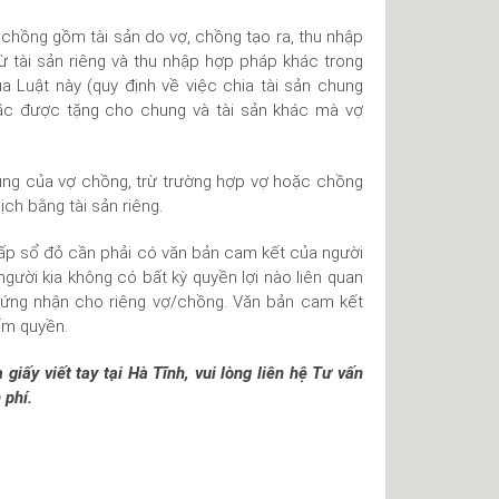
 chồng gồm tài sản do vợ, chồng tạo ra, thu nhập
 từ tài sản riêng và thu nhập hợp pháp khác trong
a Luật này (quy định về việc chia tài sản chung
oặc được tặng cho chung và tài sản khác mà vợ
ung của vợ chồng, trừ trường hợp vợ hoặc chồng
ch bằng tài sản riêng.
cấp sổ đỏ cần phải có văn bản cam kết của người
người kia không có bất kỳ quyền lợi nào liên quan
hứng nhận cho riêng vợ/chồng. Văn bản cam kết
ẩm quyền.
ấy viết tay tại Hà Tĩnh, vui lòng liên hệ Tư vấn
 phí.