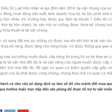
Điều 33 Luật Hôn nhân và gia đình năm 2014, tài sản chung của vợ
o động, hoạt động sản xuất, kinh doanh, hoa lợi, lợi tức phát sinh
kỳ hôn nhân, trừ trường hợp được quy định tại khoản 1 Điều 40 củ
g thời kỳ hôn nhân); tài sản mà vợ chồng được thừa kế chung h
 thỏa thuận là tài sản chung.
 sử dụng đất mà vợ, chồng có được sau khi kết hôn là tài sản ch
thừa kế riêng, được tặng cho riêng hoặc có được thông qua giao dị
g hợp vợ/chồng muốn được cấp riêng thì trong hồ sơ kê khai xin 
ại là tài sản nhà đất đó là tài sản riêng của người muốn được cấp, 
diện tích nhà đất đó, đề nghị cơ quan có thẩm quyền cấp giấy c
gười còn lại phải được công chứng, chứng thực bởi cơ quan có th
hách có nhu cầu sử dụng dịch vụ làm sổ đỏ cho mảnh đất mua qua gi
qua hotline hoặc trực tiếp đến văn phòng để được hỗ trợ tư vấn miễn