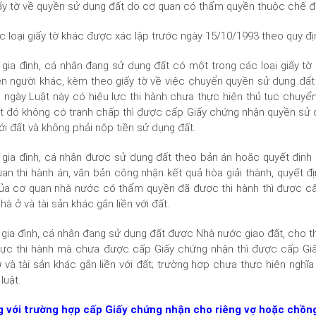
ấy tờ về quyền sử dụng đất do cơ quan có thẩm quyền thuộc chế đ
c loại giấy tờ khác được xác lập trước ngày 15/10/1993 theo quy đị
 gia đình, cá nhân đang sử dụng đất có một trong các loại giấy tờ 
ên người khác, kèm theo giấy tờ về việc chuyển quyền sử dụng đấ
 ngày Luật này có hiệu lực thi hành chưa thực hiện thủ tục chuyể
t đó không có tranh chấp thì được cấp Giấy chứng nhận quyền sử d
với đất và không phải nộp tiền sử dụng đất.
 gia đình, cá nhân được sử dụng đất theo bản án hoặc quyết định 
an thi hành án, văn bản công nhận kết quả hòa giải thành, quyết địn
của cơ quan nhà nước có thẩm quyền đã được thi hành thì được c
hà ở và tài sản khác gắn liền với đất.
 gia đình, cá nhân đang sử dụng đất được Nhà nước giao đất, cho 
 lực thi hành mà chưa được cấp Giấy chứng nhận thì được cấp Gi
 và tài sản khác gắn liền với đất; trường hợp chưa thực hiện nghĩa 
luật.
g với trường hợp cấp Giấy chứng nhận cho riêng vợ hoặc chồng