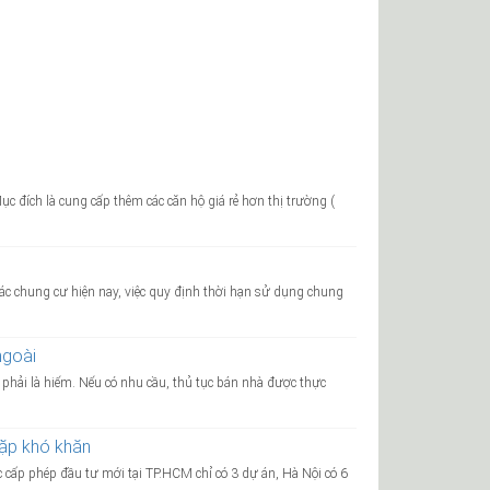
c đích là cung cấp thêm các căn hộ giá rẻ hơn thị trường (
 các chung cư hiện nay, việc quy định thời hạn sử dụng chung
ngoài
hải là hiếm. Nếu có nhu cầu, thủ tục bán nhà được thực
gặp khó khăn
cấp phép đầu tư mới tại TP.HCM chỉ có 3 dự án, Hà Nội có 6