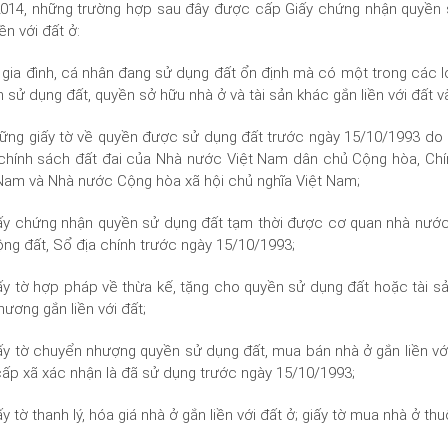
014, những trường hợp sau đây được cấp Giấy chứng nhận quyền s
iền với đất ở:
 gia đình, cá nhân đang sử dụng đất ổn định mà có một trong các l
 sử dụng đất, quyền sở hữu nhà ở và tài sản khác gắn liền với đất v
ững giấy tờ về quyền được sử dụng đất trước ngày 15/10/1993 do 
 chính sách đất đai của Nhà nước Việt Nam dân chủ Cộng hòa, C
Nam và Nhà nước Cộng hòa xã hội chủ nghĩa Việt Nam;
iấy chứng nhận quyền sử dụng đất tạm thời được cơ quan nhà nướ
ộng đất, Sổ địa chính trước ngày 15/10/1993;
ấy tờ hợp pháp về thừa kế, tặng cho quyền sử dụng đất hoặc tài sản 
thương gắn liền với đất;
ấy tờ chuyển nhượng quyền sử dụng đất, mua bán nhà ở gắn liền v
ấp xã xác nhận là đã sử dụng trước ngày 15/10/1993;
ấy tờ thanh lý, hóa giá nhà ở gắn liền với đất ở; giấy tờ mua nhà ở 