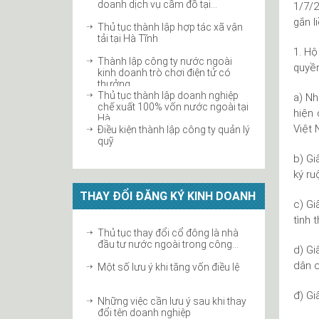
doanh dịch vụ cầm đồ tại...
1/7/2
gắn l
Thủ tục thành lập hợp tác xã vận
tải tại Hà Tĩnh
1. Hộ
Thành lập công ty nước ngoài
quyền
kinh doanh trò chơi điện tử có
thưởng...
Thủ tục thành lập doanh nghiệp
a) Nh
chế xuất 100% vốn nước ngoài tại
hiện
Hà...
Việt 
Điều kiện thành lập công ty quản lý
quỹ
b) G
Thủ tục thành lập địa điểm kinh
ký ru
doanh công ty
THAY ĐỔI ĐĂNG KÝ KINH DOANH
ĐIỀU KIỆN KINH DOANH BẤT
c) Gi
ĐỘNG SẢN
tình 
Thủ tục thành lập doanh nghiệp
Thủ tục thay đổi cổ đông là nhà
sản xuất nông sản tại Hà Tĩnh
đầu tư nước ngoài trong công...
d) Gi
dân c
Quy định thành lập doanh nghiệp
Một số lưu ý khi tăng vốn điều lệ
kinh doanh khách sạn
đ) Gi
Quy định về ký quỹ bảo đảm thực
Những việc cần lưu ý sau khi thay
hiện dự án đầu tư tại...
đổi tên doanh nghiệp