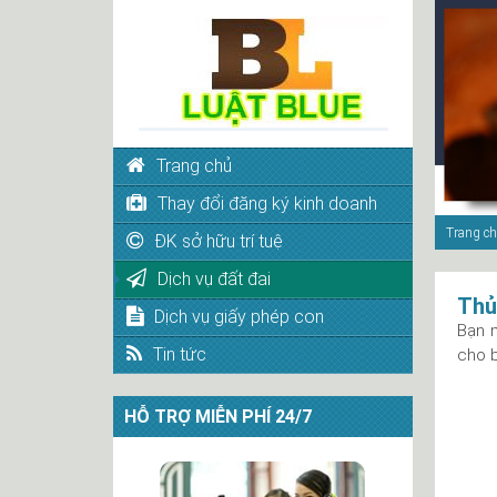
Trang chủ
Thay đổi đăng ký kinh doanh
Trang c
ĐK sở hữu trí tuệ
Dịch vụ đất đai
Thủ
Dịch vụ giấy phép con
Bạn m
Tin tức
cho 
HỖ TRỢ MIỄN PHÍ 24/7