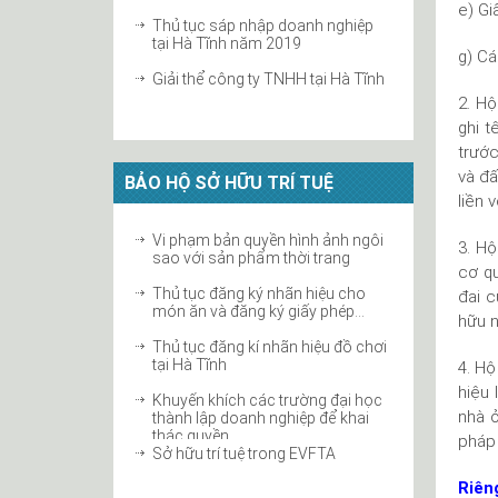
e) Gi
Thủ tục sáp nhập doanh nghiệp
tại Hà Tĩnh năm 2019
g) Cá
Giải thể công ty TNHH tại Hà Tĩnh
2. Hộ
ghi t
Hướng dẫn thay đổi vốn điều lệ
công ty cổ phần
trước
và đấ
BẢO HỘ SỞ HỮU TRÍ TUỆ
Chấm dứt tư cách thành viên
liền 
công ty hợp danh
Thủ tục tăng vốn điều lệ công ty
Vi phạm bản quyền hình ảnh ngôi
3. Hộ
2019 tại Hà Tĩnh
sao với sản phẩm thời trang
cơ qu
Thủ tục thay đổi người đại diện
Thủ tục đăng ký nhãn hiệu cho
đai 
theo pháp luật với cơ quan thuế
món ăn và đăng ký giấy phép...
hữu n
Thủ tục giải thể công ty với cơ
Thủ tục đăng kí nhãn hiệu đồ chơi
quan thuế
tại Hà Tĩnh
4. Hộ
hiệu
Khuyến khích các trường đại học
nhà ở
thành lập doanh nghiệp để khai
thác quyền...
pháp 
Sở hữu trí tuệ trong EVFTA
Riên