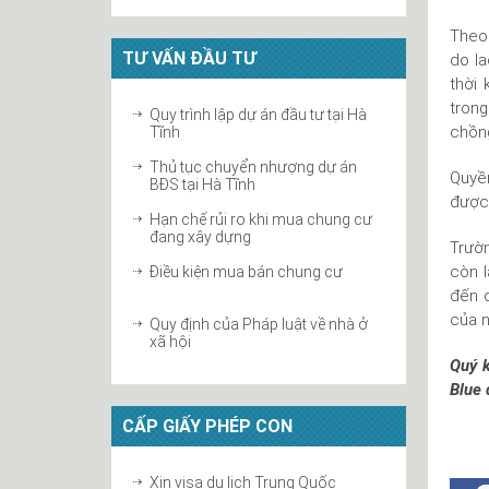
Thủ tục đăng ký bản quyền bài hát
tại Hà Tĩnh
Theo 
TƯ VẤN ĐẦU TƯ
do la
Hiệp định EVFTA mở ra nhiều cơ
hội cho chỉ dẫn địa lý Việt...
thời 
tron
Thắc mắc vấn đề bản quyền trong
Quy trình lập dự án đầu tư tại Hà
việc góp ý dự thảo Luật thư...
chồng
Tĩnh
Nguyên nhân của những vụ tranh
Thủ tục chuyển nhượng dự án
Quyền
chấp bản quyền phần lớn là do
BĐS tại Hà Tĩnh
thiếu...
được 
Những hành vi vi phạm nhãn hiệu
Hạn chế rủi ro khi mua chung cư
và mức xử lý
đang xây dựng
Trườn
còn l
Điều kiện mua bán chung cư
đến 
của n
Quy định của Pháp luật về nhà ở
xã hội
Quý k
Thủ tục làm sổ đỏ cho mảnh đất
Blue 
mua qua giấy viết tay tại...
CẤP GIẤY PHÉP CON
Mua lại nhà ở xã hội ẩn chứa
những rủi ro
Nguyên nhân các chung cư có
Xin visa du lịch Trung Quốc