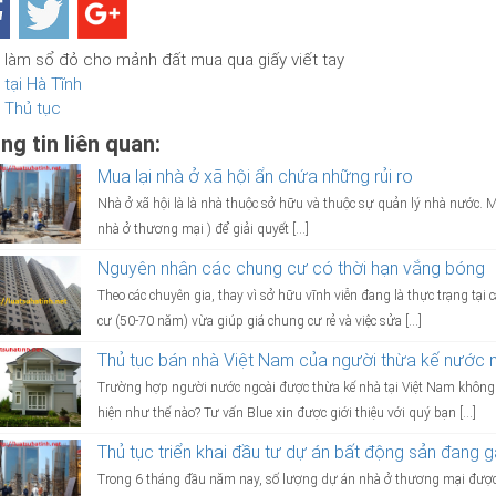
làm sổ đỏ cho mảnh đất mua qua giấy viết tay
tại Hà Tĩnh
Thủ tục
ng tin liên quan:
Mua lại nhà ở xã hội ẩn chứa những rủi ro
Nhà ở xã hội là là nhà thuộc sở hữu và thuộc sự quản lý nhà nước. Mụ
nhà ở thương mại ) để giải quyết […]
Nguyên nhân các chung cư có thời hạn vắng bóng
Theo các chuyên gia, thay vì sở hữu vĩnh viễn đang là thực trạng tại
cư (50-70 năm) vừa giúp giá chung cư rẻ và việc sửa […]
Thủ tục bán nhà Việt Nam của người thừa kế nước 
Trường hợp người nước ngoài được thừa kế nhà tại Việt Nam không p
hiện như thế nào? Tư vấn Blue xin được giới thiệu với quý bạn […]
Thủ tục triển khai đầu tư dự án bất động sản đang 
Trong 6 tháng đầu năm nay, số lượng dự án nhà ở thương mại được 