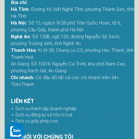
Địa chỉ:
Hà Tĩnh:
Đường Xô Viết Nghệ Tĩnh, phường Thành Sen, tỉnh
Hà Tĩnh
Hà Nội:
Số 15, ngách 9/28 phố Trần Quốc Hoàn, tổ 6,
phường Cầu Giấy, thành phố Hà Nội
Nghệ An:
Số 120B, ngõ 120, đường Nguyễn Sỹ Sách,
phường Trường Vinh, tỉnh Nghệ An
Thanh Hóa:
Ki ốt 09, Chung cư C5, phường Hạc Thành, tỉnh
Thanh Hoá
An Giang: Số 102/4, Nguyễn Cư Trinh, khu phố Nam Cao,
phường Rạch Giá, An Giang
Chi nhánh:
Có đầy đủ tất cả các chi nhánh trên 34+
Tỉnh/Thành
LIÊN KẾT
Dịch vụ thành lập doanh nghiệp
Dịch vụ đăng ký sở hữu trí tuệ
Dịch vụ giấy phép con
KẾT NỐI VỚI CHÚNG TÔI