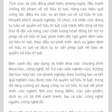
Tích cực và chủ động phát hiện, phòng ngừa, đấu tranh
chống tội phạm về sở hữu trí tuệ; nâng cao hiệu quả
công tác điều tra các vụ án hình sự về sở hữu trí tuệ.
Khuyến khích doanh nghiệp, tổ chức, cá nhân chủ động
tự bảo vệ quyền sở hữu trí tuệ của mình. Mở rộng xã hội
hóa đi đôi với nâng cao chất lượng hoạt động bổ trợ tư
pháp về sở hữu trí tuệ; phát triển đội ngũ giám định viên
sở hữu trí tuệ; thúc đẩy sự phát triển dịch vụ giám định
sở hữu trí tuệ và dịch vụ tư vấn pháp luật về bảo vệ
quyền sở hữu trí tuệ.
Bên cạnh đó, xây dựng và triển khai các chương trình
khoa học, công nghệ, hỗ trợ các viện nghiên cứu, trường
đại học hợp tác với doanh nghiệp theo hướng tạo ra kết
quả nghiên cứu được bảo hộ quyền sở hữu trí tuệ, trong
đó tăng cường sử dụng công cụ sở hữu trí tuệ để phát
triển các ngành, lĩnh vực trọng điểm, các sản phẩm,
dịch vụ có lợi thế cạnh tranh, tạo ra các công nghệ
nguồn, công nghệ lõi.