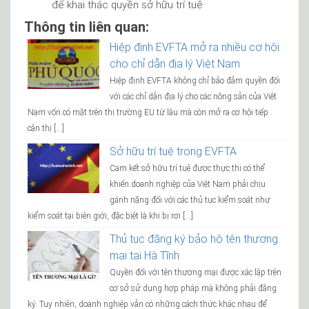
để khai thác quyền sở hữu trí tuệ
Thông tin liên quan:
Hiệp định EVFTA mở ra nhiều cơ hội
cho chỉ dẫn địa lý Việt Nam
Hiệp định EVFTA không chỉ bảo đảm quyền đối
với các chỉ dẫn địa lý cho các nông sản của Việt
Nam vốn có mặt trên thị trường EU từ lâu mà còn mở ra cơ hội tiếp
cận thị […]
Sở hữu trí tuệ trong EVFTA
Cam kết sở hữu trí tuệ được thực thi có thể
khiến doanh nghiệp của Việt Nam phải chịu
gánh nặng đối với các thủ tục kiểm soát như
kiểm soát tại biên giới, đặc biệt là khi bị rơi […]
Thủ tục đăng ký bảo hộ tên thương
mại tại Hà Tĩnh
Quyền đối với tên thương mại được xác lập trên
cơ sở sử dụng hợp pháp mà không phải đăng
ký. Tuy nhiên, doanh nghiệp vẫn có những cách thức khác nhau để