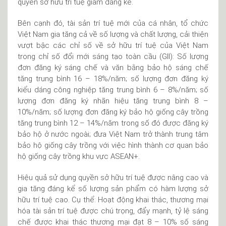
quyền sở hữu trí tuệ giảm đáng kể.
Bên cạnh đó, tài sản trí tuệ mới của cá nhân, tổ chức
Việt Nam gia tăng cả về số lượng và chất lượng, cải thiện
vượt bậc các chỉ số về sở hữu trí tuệ của Việt Nam
trong chỉ số đổi mới sáng tạo toàn cầu (GII): Số lượng
đơn đăng ký sáng chế và văn bằng bảo hộ sáng chế
tăng trung bình 16 – 18%/năm; số lượng đơn đăng ký
kiểu dáng công nghiệp tăng trung bình 6 – 8%/năm; số
lượng đơn đăng ký nhãn hiệu tăng trung bình 8 –
10%/năm; số lượng đơn đăng ký bảo hộ giống cây trồng
tăng trung bình 12 – 14%/năm trong số đó được đăng ký
bảo hộ ở nước ngoài; đưa Việt Nam trở thành trung tâm
bảo hộ giống cây trồng với việc hình thành cơ quan bảo
hộ giống cây trồng khu vực ASEAN+.
Hiệu quả sử dụng quyền sở hữu trí tuệ được nâng cao và
gia tăng đáng kể số lượng sản phẩm có hàm lượng sở
hữu trí tuệ cao. Cụ thể: Hoạt động khai thác, thương mại
hóa tài sản trí tuệ được chú trọng, đẩy mạnh, tỷ lệ sáng
chế được khai thác thương mại đạt 8 – 10% số sáng