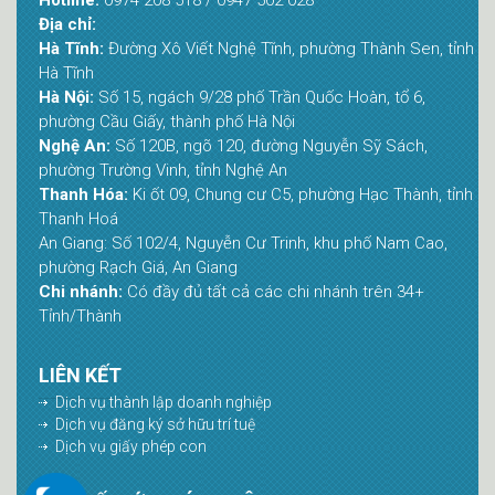
Hotline:
0974 208 518 / 0947 502 028
Địa chỉ:
Hà Tĩnh:
Đường Xô Viết Nghệ Tĩnh, phường Thành Sen, tỉnh
Hà Tĩnh
Hà Nội:
Số 15, ngách 9/28 phố Trần Quốc Hoàn, tổ 6,
phường Cầu Giấy, thành phố Hà Nội
Nghệ An:
Số 120B, ngõ 120, đường Nguyễn Sỹ Sách,
phường Trường Vinh, tỉnh Nghệ An
Thanh Hóa:
Ki ốt 09, Chung cư C5, phường Hạc Thành, tỉnh
Thanh Hoá
An Giang: Số 102/4, Nguyễn Cư Trinh, khu phố Nam Cao,
phường Rạch Giá, An Giang
Chi nhánh:
Có đầy đủ tất cả các chi nhánh trên 34+
Tỉnh/Thành
LIÊN KẾT
Dịch vụ thành lập doanh nghiệp
Dịch vụ đăng ký sở hữu trí tuệ
Dịch vụ giấy phép con