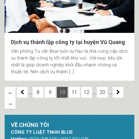
Dịch vụ thành lập công ty tại huyện Vũ Quang
Văn phòng Tư vấn Blue luôn tự hào là nhà cung cấp dịch
vụ thành lập công ty tốt nhất khu vực. Với mục tiêu lớn
nhất là giúp doanh nghiệp khởi đầu nhanh chóng và
thuận lợi. Nên dịch vụ thành […]
...
...
...
←
8
9
10
11
12
20
→
VỀ CHÚNG TÔI
CÔNG TY LUẬT TNHH BLUE