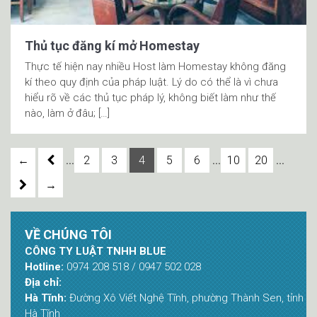
Thủ tục đăng kí mở Homestay
Thực tế hiện nay nhiều Host làm Homestay không đăng
kí theo quy định của pháp luật. Lý do có thể là vì chưa
hiểu rõ về các thủ tục pháp lý, không biết làm như thế
nào, làm ở đâu; […]
...
...
...
←
2
3
4
5
6
10
20
→
VỀ CHÚNG TÔI
CÔNG TY LUẬT TNHH BLUE
Hotline:
0974 208 518 / 0947 502 028
Địa chỉ:
Hà Tĩnh:
Đường Xô Viết Nghệ Tĩnh, phường Thành Sen, tỉnh
Hà Tĩnh