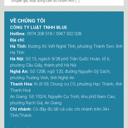
chuyên gia, hoạt động cầm đồ chiếm một […]
VỀ CHÚNG TÔI
CÔNG TY LUẬT TNHH BLUE
Hotline:
0974 208 518 / 0947 502 028
Địa chỉ:
Hà Tĩnh:
Đường Xô Viết Nghệ Tĩnh, phường Thành Sen, tỉnh
Hà Tĩnh
Hà Nội:
Số 15, ngách 9/28 phố Trần Quốc Hoàn, tổ 6,
phường Cầu Giấy, thành phố Hà Nội
Nghệ An:
Số 120B, ngõ 120, đường Nguyễn Sỹ Sách,
phường Trường Vinh, tỉnh Nghệ An
Thanh Hóa:
Ki ốt 09, Chung cư C5, phường Hạc Thành, tỉnh
Thanh Hoá
An Giang: Số 102/4, Nguyễn Cư Trinh, khu phố Nam Cao,
phường Rạch Giá, An Giang
Chi nhánh:
Có đầy đủ tất cả các chi nhánh trên 34+
Tỉnh/Thành