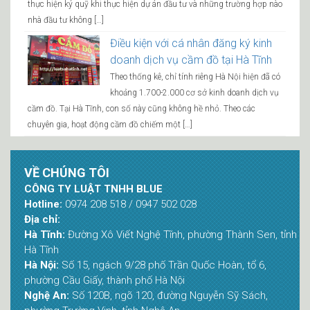
thực hiện ký quỹ khi thực hiện dự án đầu tư và những trường hợp nào
nhà đầu tư không […]
Điều kiện với cá nhân đăng ký kinh
doanh dịch vụ cầm đồ tại Hà Tĩnh
Theo thống kê, chỉ tính riêng Hà Nội hiện đã có
khoảng 1.700-2.000 cơ sở kinh doanh dịch vụ
cầm đồ. Tại Hà Tĩnh, con số này cũng không hề nhỏ. Theo các
chuyên gia, hoạt động cầm đồ chiếm một […]
VỀ CHÚNG TÔI
CÔNG TY LUẬT TNHH BLUE
Hotline:
0974 208 518 / 0947 502 028
Địa chỉ:
Hà Tĩnh:
Đường Xô Viết Nghệ Tĩnh, phường Thành Sen, tỉnh
Hà Tĩnh
Hà Nội:
Số 15, ngách 9/28 phố Trần Quốc Hoàn, tổ 6,
phường Cầu Giấy, thành phố Hà Nội
Nghệ An:
Số 120B, ngõ 120, đường Nguyễn Sỹ Sách,