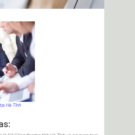
ại Hà Tĩnh
as: