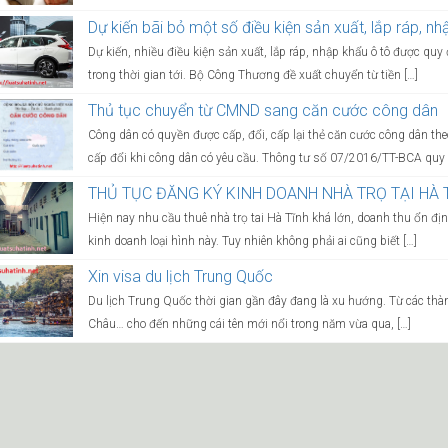
Dự kiến bãi bỏ một số điều kiện sản xuất, lắp ráp, nh
Dự kiến, nhiều điều kiện sản xuất, lắp ráp, nhập khẩu ô tô được qu
trong thời gian tới. Bộ Công Thương đề xuất chuyển từ tiền […]
Thủ tục chuyển từ CMND sang căn cước công dân
Công dân có quyền được cấp, đổi, cấp lại thẻ căn cước công dân th
cấp đổi khi công dân có yêu cầu. Thông tư số 07/2016/TT-BCA quy 
THỦ TỤC ĐĂNG KÝ KINH DOANH NHÀ TRỌ TẠI HÀ 
Hiện nay nhu cầu thuê nhà trọ tai Hà Tĩnh khá lớn, doanh thu ổn địn
kinh doanh loại hình này. Tuy nhiên không phải ai cũng biết […]
Xin visa du lịch Trung Quốc
Du lịch Trung Quốc thời gian gần đây đang là xu hướng. Từ các thàn
Châu… cho đến những cái tên mới nổi trong năm vừa qua, […]