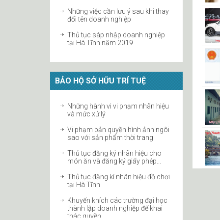
hiện dự án đầu tư tại...
đổi tên doanh nghiệp
Thủ tục sáp nhập doanh nghiệp
tại Hà Tĩnh năm 2019
Giải thể công ty TNHH tại Hà Tĩnh
Hướng dẫn thay đổi vốn điều lệ
công ty cổ phần
BẢO HỘ SỞ HỮU TRÍ TUỆ
Chấm dứt tư cách thành viên công
Những hành vi vi phạm nhãn hiệu
ty hợp danh
và mức xử lý
Thủ tục tăng vốn điều lệ công ty
Vi phạm bản quyền hình ảnh ngôi
2019 tại Hà Tĩnh
sao với sản phẩm thời trang
Thủ tục thay đổi người đại diện
Thủ tục đăng ký nhãn hiệu cho
theo pháp luật với cơ quan thuế
món ăn và đăng ký giấy phép...
Thủ tục giải thể công ty với cơ
Thủ tục đăng kí nhãn hiệu đồ chơi
quan thuế
tại Hà Tĩnh
Khuyến khích các trường đại học
thành lập doanh nghiệp để khai
thác quyền...
Sở hữu trí tuệ trong EVFTA