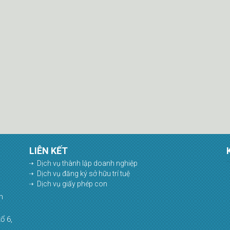
LIÊN KẾT
Dịch vụ thành lập doanh nghiệp
Dịch vụ đăng ký sở hữu trí tuệ
Dịch vụ giấy phép con
h
ổ 6,