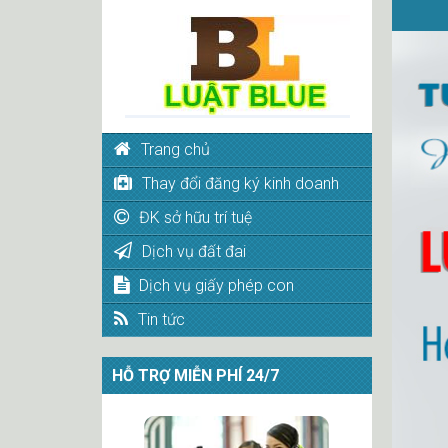
Trang chủ
Thay đổi đăng ký kinh doanh
ĐK sở hữu trí tuệ
Dịch vụ đất đai
Dịch vụ giấy phép con
Tin tức
HỖ TRỢ MIỄN PHÍ 24/7