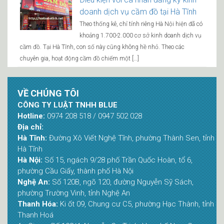
doanh dịch vụ cầm đồ tại Hà Tĩnh
Theo thống kê, chỉ tính riêng Hà Nội hiện đã có
khoảng 1.700-2.000 cơ sở kinh doanh dịch vụ
cầm đồ. Tại Hà Tĩnh, con số này cũng không hề nhỏ. Theo các
chuyên gia, hoạt động cầm đồ chiếm một […]
VỀ CHÚNG TÔI
CÔNG TY LUẬT TNHH BLUE
Hotline:
0974 208 518 / 0947 502 028
Địa chỉ:
Hà Tĩnh:
Đường Xô Viết Nghệ Tĩnh, phường Thành Sen, tỉnh
Hà Tĩnh
Hà Nội:
Số 15, ngách 9/28 phố Trần Quốc Hoàn, tổ 6,
phường Cầu Giấy, thành phố Hà Nội
Nghệ An:
Số 120B, ngõ 120, đường Nguyễn Sỹ Sách,
phường Trường Vinh, tỉnh Nghệ An
Thanh Hóa:
Ki ốt 09, Chung cư C5, phường Hạc Thành, tỉnh
Thanh Hoá