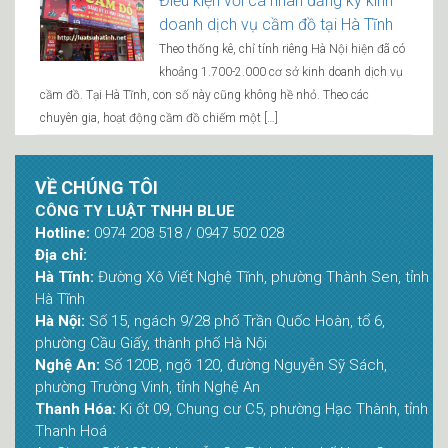
Điều kiện với cá nhân đăng ký kinh
doanh dịch vụ cầm đồ tại Hà Tĩnh
Theo thống kê, chỉ tính riêng Hà Nội hiện đã có
khoảng 1.700-2.000 cơ sở kinh doanh dịch vụ
cầm đồ. Tại Hà Tĩnh, con số này cũng không hề nhỏ. Theo các
chuyên gia, hoạt động cầm đồ chiếm một […]
VỀ CHÚNG TÔI
CÔNG TY LUẬT TNHH BLUE
Hotline:
0974 208 518 / 0947 502 028
Địa chỉ:
Hà Tĩnh:
Đường Xô Viết Nghệ Tĩnh, phường Thành Sen, tỉnh
Hà Tĩnh
Hà Nội:
Số 15, ngách 9/28 phố Trần Quốc Hoàn, tổ 6,
phường Cầu Giấy, thành phố Hà Nội
Nghệ An:
Số 120B, ngõ 120, đường Nguyễn Sỹ Sách,
phường Trường Vinh, tỉnh Nghệ An
Thanh Hóa:
Ki ốt 09, Chung cư C5, phường Hạc Thành, tỉnh
Thanh Hoá