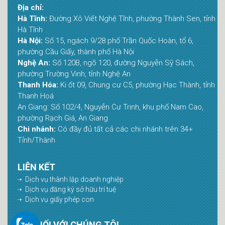
Địa chỉ:
Hà Tĩnh:
Đường Xô Viết Nghệ Tĩnh, phường Thành Sen, tỉnh
Hà Tĩnh
Hà Nội:
Số 15, ngách 9/28 phố Trần Quốc Hoàn, tổ 6,
phường Cầu Giấy, thành phố Hà Nội
Nghệ An:
Số 120B, ngõ 120, đường Nguyễn Sỹ Sách,
phường Trường Vinh, tỉnh Nghệ An
Thanh Hóa:
Ki ốt 09, Chung cư C5, phường Hạc Thành, tỉnh
Thanh Hoá
An Giang: Số 102/4, Nguyễn Cư Trinh, khu phố Nam Cao,
phường Rạch Giá, An Giang
Chi nhánh:
Có đầy đủ tất cả các chi nhánh trên 34+
Tỉnh/Thành
LIÊN KẾT
Dịch vụ thành lập doanh nghiệp
Dịch vụ đăng ký sở hữu trí tuệ
Dịch vụ giấy phép con
KẾT NỐI VỚI CHÚNG TÔI