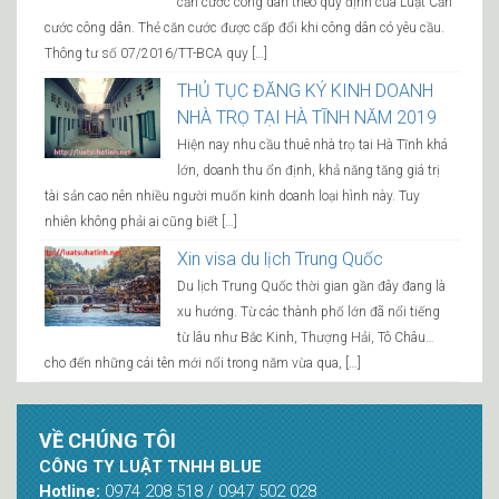
căn cước công dân theo quy định của Luật Căn
cước công dân. Thẻ căn cước được cấp đổi khi công dân có yêu cầu.
Thông tư số 07/2016/TT-BCA quy […]
THỦ TỤC ĐĂNG KÝ KINH DOANH
NHÀ TRỌ TẠI HÀ TĨNH NĂM 2019
Hiện nay nhu cầu thuê nhà trọ tai Hà Tĩnh khá
lớn, doanh thu ổn định, khả năng tăng giá trị
tài sản cao nên nhiều người muốn kinh doanh loại hình này. Tuy
nhiên không phải ai cũng biết […]
Xin visa du lịch Trung Quốc
Du lịch Trung Quốc thời gian gần đây đang là
xu hướng. Từ các thành phố lớn đã nổi tiếng
từ lâu như Bắc Kinh, Thượng Hải, Tô Châu…
cho đến những cái tên mới nổi trong năm vừa qua, […]
VỀ CHÚNG TÔI
CÔNG TY LUẬT TNHH BLUE
Hotline:
0974 208 518 / 0947 502 028