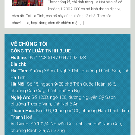
Theo thống kê, chỉ tính riêng Hà Nội hiện đã có
khoảng 1.700-2.000 cơ sở kinh doanh dịch vụ
cầm đồ. Tại Hà Tĩnh, con số này cũng không hề nhỏ. Theo các
chuyên gia, hoạt động cầm đồ chiếm một […]
VỀ CHÚNG TÔI
CÔNG TY LUẬT TNHH BLUE
Hotline:
0974 208 518 / 0947 502 028
Địa chỉ:
Hà Tĩnh:
Đường Xô Viết Nghệ Tĩnh, phường Thành Sen, tỉnh
Hà Tĩnh
Hà Nội:
Số 15, ngách 9/28 phố Trần Quốc Hoàn, tổ 6,
phường Cầu Giấy, thành phố Hà Nội
Nghệ An:
Số 120B, ngõ 120, đường Nguyễn Sỹ Sách,
phường Trường Vinh, tỉnh Nghệ An
Thanh Hóa:
Ki ốt 09, Chung cư C5, phường Hạc Thành, tỉnh
Thanh Hoá
An Giang: Số 102/4, Nguyễn Cư Trinh, khu phố Nam Cao,
phường Rạch Giá, An Giang