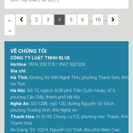
...
...
...
←
2
3
4
5
6
10
→
VỀ CHÚNG TÔI
CÔNG TY LUẬT TNHH BLUE
Hotline:
0974 208 518 / 0947 502 028
Địa chỉ:
Hà Tĩnh:
Đường Xô Viết Nghệ Tĩnh, phường Thành Sen, tỉnh
Hà Tĩnh
Hà Nội:
Số 15, ngách 9/28 phố Trần Quốc Hoàn, tổ 6,
phường Cầu Giấy, thành phố Hà Nội
Nghệ An:
Số 120B, ngõ 120, đường Nguyễn Sỹ Sách,
phường Trường Vinh, tỉnh Nghệ An
Thanh Hóa:
Ki ốt 09, Chung cư C5, phường Hạc Thành, tỉnh
Thanh Hoá
An Giang: Số 102/4, Nguyễn Cư Trinh, khu phố Nam Cao,