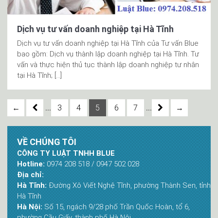
Dịch vụ tư vấn doanh nghiệp tại Hà Tĩnh
Dịch vụ tư vấn doanh nghiệp tại Hà Tĩnh của Tư vấn Blue
bao gồm: Dịch vụ thành lập doanh nghiệp tại Hà Tĩnh. Tư
vấn và thực hiện thủ tục thành lập doanh nghiệp tư nhân
tại Hà Tĩnh; […]
...
...
←
3
4
5
6
7
→
VỀ CHÚNG TÔI
CÔNG TY LUẬT TNHH BLUE
Hotline:
0974 208 518 / 0947 502 028
Địa chỉ:
Hà Tĩnh:
Đường Xô Viết Nghệ Tĩnh, phường Thành Sen, tỉnh
Hà Tĩnh
Hà Nội:
Số 15, ngách 9/28 phố Trần Quốc Hoàn, tổ 6,
phường Cầu Giấy, thành phố Hà Nội