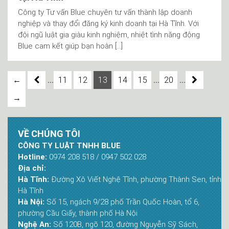
Công ty Tư vấn Blue chuyên tư vấn thành lập doanh
nghiệp và thay đổi đăng ký kinh doanh tại Hà Tĩnh. Với
đội ngũ luật gia giàu kinh nghiệm, nhiệt tình năng động
Blue cam kết giúp bạn hoàn […]
...
...
...
←
11
12
13
14
15
20
→
VỀ CHÚNG TÔI
CÔNG TY LUẬT TNHH BLUE
Hotline:
0974 208 518 / 0947 502 028
Địa chỉ:
Hà Tĩnh:
Đường Xô Viết Nghệ Tĩnh, phường Thành Sen, tỉnh
Hà Tĩnh
Hà Nội:
Số 15, ngách 9/28 phố Trần Quốc Hoàn, tổ 6,
phường Cầu Giấy, thành phố Hà Nội
Nghệ An:
Số 120B, ngõ 120, đường Nguyễn Sỹ Sách,