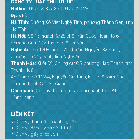
CÔNG TY LUẬT TNHH BLUE
Hotline:
0974 208 518 / 0947 502 028
Địa chỉ:
Hà Tĩnh:
Đường Xô Viết Nghệ Tĩnh, phường Thành Sen, tỉnh
Hà Tĩnh
Hà Nội:
Số 15, ngách 9/28 phố Trần Quốc Hoàn, tổ 6,
phường Cầu Giấy, thành phố Hà Nội
Nghệ An:
Số 120B, ngõ 120, đường Nguyễn Sỹ Sách,
phường Trường Vinh, tỉnh Nghệ An
Thanh Hóa:
Ki ốt 09, Chung cư C5, phường Hạc Thành, tỉnh
Thanh Hoá
An Giang: Số 102/4, Nguyễn Cư Trinh, khu phố Nam Cao,
phường Rạch Giá, An Giang
Chi nhánh:
Có đầy đủ tất cả các chi nhánh trên 34+
Tỉnh/Thành
LIÊN KẾT
Dịch vụ thành lập doanh nghiệp
Dịch vụ đăng ký sở hữu trí tuệ
Dịch vụ giấy phép con