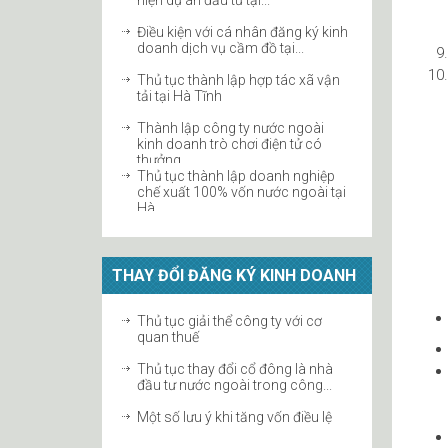
doanh dịch vụ cầm đồ tại...
Thủ tục thành lập hợp tác xã vận
tải tại Hà Tĩnh
Thành lập công ty nước ngoài
kinh doanh trò chơi điện tử có
thưởng...
Thủ tục thành lập doanh nghiệp
chế xuất 100% vốn nước ngoài tại
Hà...
Điều kiện thành lập công ty quản lý
quỹ
Thủ tục thành lập địa điểm kinh
doanh công ty
THAY ĐỔI ĐĂNG KÝ KINH DOANH
ĐIỀU KIỆN KINH DOANH BẤT
Thủ tục giải thể công ty với cơ
ĐỘNG SẢN
quan thuế
Thủ tục thành lập doanh nghiệp
Thủ tục thay đổi cổ đông là nhà
sản xuất nông sản tại Hà Tĩnh
đầu tư nước ngoài trong công...
Quy định thành lập doanh nghiệp
Một số lưu ý khi tăng vốn điều lệ
kinh doanh khách sạn
Quy định về ký quỹ bảo đảm thực
Những việc cần lưu ý sau khi thay
hiện dự án đầu tư tại...
đổi tên doanh nghiệp