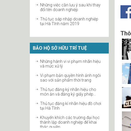
Thủ tục sáp nhập doanh nghiệp
tại Hà Tĩnh năm 2019
Giải thể công ty TNHH tại Hà Tĩnh
Thôn
Hướng dẫn thay đổi vốn điều lệ
công ty cổ phần
BẢO HỘ SỞ HỮU TRÍ TUỆ
Chấm dứt tư cách thành viên công
Những hành vi vi phạm nhãn hiệu
ty hợp danh
và mức xử lý
Thủ tục tăng vốn điều lệ công ty
Vi phạm bản quyền hình ảnh ngôi
2019 tại Hà Tĩnh
sao với sản phẩm thời trang
Thủ tục thay đổi người đại diện
Thủ tục đăng ký nhãn hiệu cho
theo pháp luật với cơ quan thuế
món ăn và đăng ký giấy phép...
Thủ tục giải thể công ty với cơ
Thủ tục đăng kí nhãn hiệu đồ chơi
quan thuế
tại Hà Tĩnh
Khuyến khích các trường đại học
thành lập doanh nghiệp để khai
thác quyền...
Sở hữu trí tuệ trong EVFTA