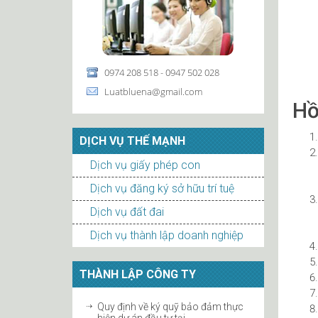
0974 208 518 - 0947 502 028
Luatbluena@gmail.com
Hồ
DỊCH VỤ THẾ MẠNH
Dịch vụ giấy phép con
Dịch vụ đăng ký sở hữu trí tuệ
Dịch vụ đất đai
Dịch vụ thành lập doanh nghiệp
THÀNH LẬP CÔNG TY
Quy định về ký quỹ bảo đảm thực
hiện dự án đầu tư tại...
Điều kiện với cá nhân đăng ký kinh