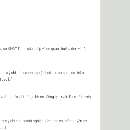
ệp, sở KHĐT là nơi cấp phép và cơ quan thuế là đơn vị hậu
, theo ý chí của doanh nghiệp hoặc do cơ quan có thẩm
 các […]
vướng mắc về thủ tục hồ sơ. Công ty tư vấn Blue sẽ tư vấn
p theo ý chí của doanh nghiệp. Cơ quan có thẩm quyền với
 […]