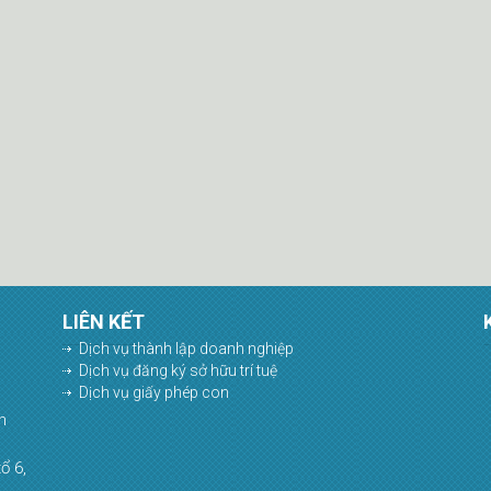
LIÊN KẾT
Dịch vụ thành lập doanh nghiệp
Dịch vụ đăng ký sở hữu trí tuệ
Dịch vụ giấy phép con
h
ổ 6,