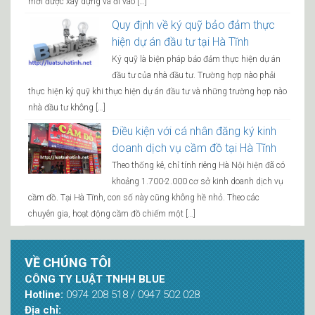
mới được xây dựng và đi vào […]
Quy định về ký quỹ bảo đảm thực
hiện dự án đầu tư tại Hà Tĩnh
Ký quỹ là biện pháp bảo đảm thực hiện dự án
đầu tư của nhà đầu tư. Trường hợp nào phải
thực hiện ký quỹ khi thực hiện dự án đầu tư và những trường hợp nào
nhà đầu tư không […]
Điều kiện với cá nhân đăng ký kinh
doanh dịch vụ cầm đồ tại Hà Tĩnh
Theo thống kê, chỉ tính riêng Hà Nội hiện đã có
khoảng 1.700-2.000 cơ sở kinh doanh dịch vụ
cầm đồ. Tại Hà Tĩnh, con số này cũng không hề nhỏ. Theo các
chuyên gia, hoạt động cầm đồ chiếm một […]
VỀ CHÚNG TÔI
CÔNG TY LUẬT TNHH BLUE
Hotline:
0974 208 518 / 0947 502 028
Địa chỉ: