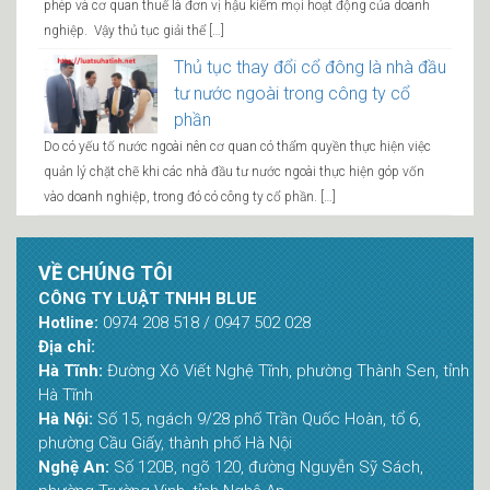
phép và cơ quan thuế là đơn vị hậu kiểm mọi hoạt động của doanh
nghiệp. Vậy thủ tục giải thể […]
Thủ tục thay đổi cổ đông là nhà đầu
tư nước ngoài trong công ty cổ
phần
Do có yếu tố nước ngoài nên cơ quan có thẩm quyền thực hiện việc
quản lý chặt chẽ khi các nhà đầu tư nước ngoài thực hiện góp vốn
vào doanh nghiệp, trong đó có công ty cổ phần. […]
VỀ CHÚNG TÔI
CÔNG TY LUẬT TNHH BLUE
Hotline:
0974 208 518 / 0947 502 028
Địa chỉ:
Hà Tĩnh:
Đường Xô Viết Nghệ Tĩnh, phường Thành Sen, tỉnh
Hà Tĩnh
Hà Nội:
Số 15, ngách 9/28 phố Trần Quốc Hoàn, tổ 6,
phường Cầu Giấy, thành phố Hà Nội
Nghệ An:
Số 120B, ngõ 120, đường Nguyễn Sỹ Sách,