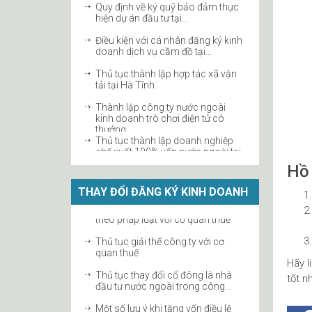
hiện dự án đầu tư tại...
Điều kiện với cá nhân đăng ký kinh
doanh dịch vụ cầm đồ tại...
Thủ tục thành lập hợp tác xã vận
tải tại Hà Tĩnh
Thành lập công ty nước ngoài
kinh doanh trò chơi điện tử có
thưởng...
Thủ tục thành lập doanh nghiệp
chế xuất 100% vốn nước ngoài tại
Hà...
Điều kiện thành lập công ty quản lý
Hồ 
quỹ
THAY ĐỔI ĐĂNG KÝ KINH DOANH
Thủ tục thành lập địa điểm kinh
doanh công ty
ĐIỀU KIỆN KINH DOANH BẤT
Thủ tục giải thể công ty với cơ
ĐỘNG SẢN
quan thuế
Thủ tục thành lập doanh nghiệp
Thủ tục thay đổi cổ đông là nhà
Hãy l
sản xuất nông sản tại Hà Tĩnh
đầu tư nước ngoài trong công...
tốt n
Quy định thành lập doanh nghiệp
Một số lưu ý khi tăng vốn điều lệ
kinh doanh khách sạn