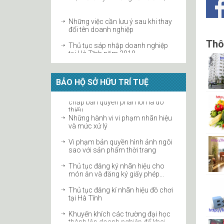
Những việc cần lưu ý sau khi thay
đổi tên doanh nghiệp
Thủ tục sáp nhập doanh nghiệp
Thôn
tại Hà Tĩnh năm 2019
Giải thể công ty TNHH tại Hà Tĩnh
BẢO HỘ SỞ HỮU TRÍ TUỆ
Hướng dẫn thay đổi vốn điều lệ
công ty cổ phần
Chấm dứt tư cách thành viên công
Những hành vi vi phạm nhãn hiệu
ty hợp danh
và mức xử lý
Thủ tục tăng vốn điều lệ công ty
Vi phạm bản quyền hình ảnh ngôi
2019 tại Hà Tĩnh
sao với sản phẩm thời trang
Thủ tục thay đổi người đại diện
Thủ tục đăng ký nhãn hiệu cho
theo pháp luật với cơ quan thuế
món ăn và đăng ký giấy phép...
Thủ tục đăng kí nhãn hiệu đồ chơi
tại Hà Tĩnh
Khuyến khích các trường đại học
thành lập doanh nghiệp để khai
thác quyền...