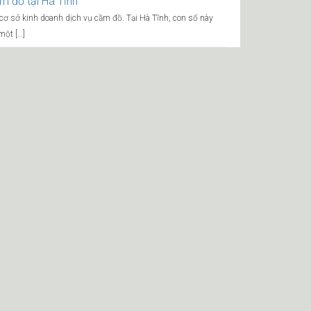
m đồ tại Hà Tĩnh
 cơ sở kinh doanh dịch vụ cầm đồ. Tại Hà Tĩnh, con số này
một […]