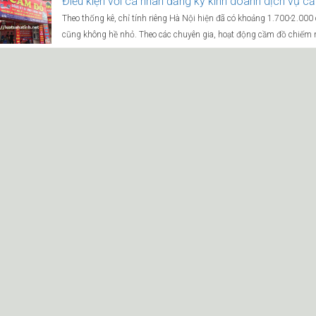
Điều kiện với cá nhân đăng ký kinh doanh dịch vụ cầ
Theo thống kê, chỉ tính riêng Hà Nội hiện đã có khoảng 1.700-2.000
cũng không hề nhỏ. Theo các chuyên gia, hoạt động cầm đồ chiếm 