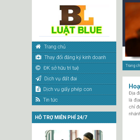
Trang chủ
Thay đổi đăng ký kinh doanh
Trang c
ĐK sở hữu trí tuệ
Dịch vụ đất đai
Hoạ
Dịch vụ giấy phép con
Địa đ
Tin tức
là đị
chỉ đ
nhán
HỖ TRỢ MIỄN PHÍ 24/7