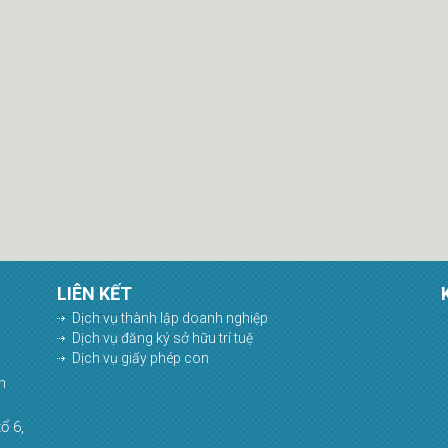
LIÊN KẾT
Dịch vụ thành lập doanh nghiệp
Dịch vụ đăng ký sở hữu trí tuệ
Dịch vụ giấy phép con
h
ổ 6,