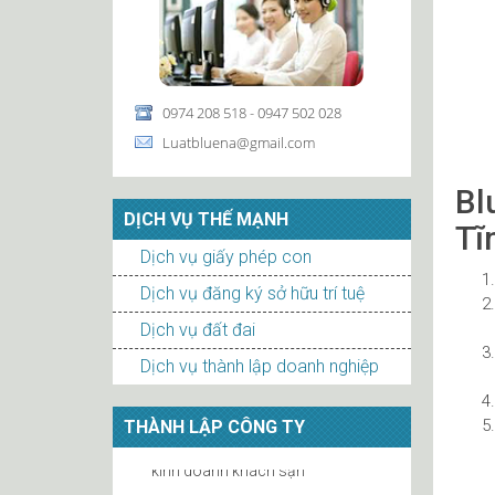
0974 208 518 - 0947 502 028
Luatbluena@gmail.com
Bl
DỊCH VỤ THẾ MẠNH
Tĩ
Dịch vụ giấy phép con
Dịch vụ đăng ký sở hữu trí tuệ
Dịch vụ đất đai
Dịch vụ thành lập doanh nghiệp
THÀNH LẬP CÔNG TY
Quy định về ký quỹ bảo đảm thực