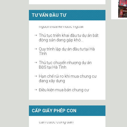
Sở hữu trí tuệ trong EVFTA
TƯ VẤN ĐẦU TƯ
Thủ tục đăng ký bản quyền bài hát
tại Hà Tĩnh
Hiệp định EVFTA mở ra nhiều cơ
Thủ tục triển khai đầu tư dự án bất
hội cho chỉ dẫn địa lý Việt...
động sản đang gặp khó...
Thắc mắc vấn đề bản quyền trong
Quy trình lập dự án đầu tư tại Hà
việc góp ý dự thảo Luật thư...
Tĩnh
Nguyên nhân của những vụ tranh
Thủ tục chuyển nhượng dự án
chấp bản quyền phần lớn là do
BĐS tại Hà Tĩnh
thiếu...
Hạn chế rủi ro khi mua chung cư
đang xây dựng
Điều kiện mua bán chung cư
Quy định của Pháp luật về nhà ở
xã hội
CẤP GIẤY PHÉP CON
Thủ tục làm sổ đỏ cho mảnh đất
mua qua giấy viết tay tại...
Mua lại nhà ở xã hội ẩn chứa
THỦ TỤC ĐĂNG KÝ KINH DOANH