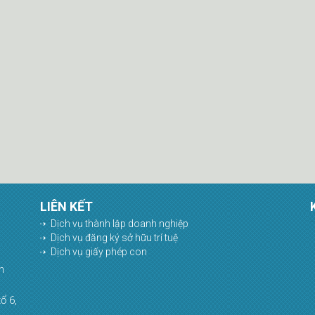
LIÊN KẾT
Dịch vụ thành lập doanh nghiệp
Dịch vụ đăng ký sở hữu trí tuệ
Dịch vụ giấy phép con
h
ổ 6,