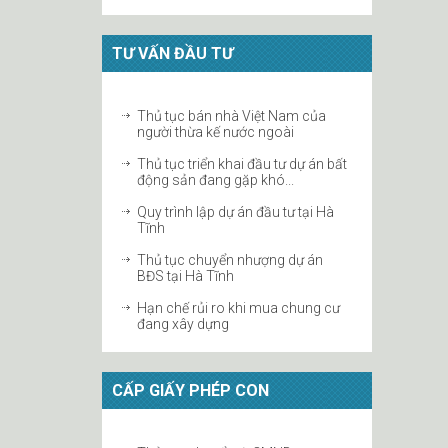
Khuyến khích các trường đại học
thành lập doanh nghiệp để khai
thác quyền...
TƯ VẤN ĐẦU TƯ
Sở hữu trí tuệ trong EVFTA
Thủ tục đăng ký bản quyền bài hát
Thủ tục bán nhà Việt Nam của
tại Hà Tĩnh
người thừa kế nước ngoài
Hiệp định EVFTA mở ra nhiều cơ
Thủ tục triển khai đầu tư dự án bất
hội cho chỉ dẫn địa lý Việt...
động sản đang gặp khó...
Thắc mắc vấn đề bản quyền trong
Quy trình lập dự án đầu tư tại Hà
việc góp ý dự thảo Luật thư...
Tĩnh
Thủ tục chuyển nhượng dự án
BĐS tại Hà Tĩnh
Hạn chế rủi ro khi mua chung cư
đang xây dựng
Điều kiện mua bán chung cư
CẤP GIẤY PHÉP CON
Quy định của Pháp luật về nhà ở
xã hội
Thủ tục làm sổ đỏ cho mảnh đất
Thủ tục chuyển từ CMND sang