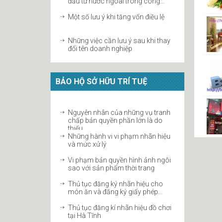
Một số lưu ý khi tăng vốn điều lệ
Những việc cần lưu ý sau khi thay
đổi tên doanh nghiệp
Thủ tục sáp nhập doanh nghiệp
tại Hà Tĩnh năm 2019
BẢO HỘ SỞ HỮU TRÍ TUỆ
Giải thể công ty TNHH tại Hà Tĩnh
Hướng dẫn thay đổi vốn điều lệ
Nguyên nhân của những vụ tranh
công ty cổ phần
chấp bản quyền phần lớn là do
thiếu...
Chấm dứt tư cách thành viên công
Những hành vi vi phạm nhãn hiệu
ty hợp danh
và mức xử lý
Thủ tục tăng vốn điều lệ công ty
Vi phạm bản quyền hình ảnh ngôi
2019 tại Hà Tĩnh
sao với sản phẩm thời trang
Thủ tục đăng ký nhãn hiệu cho
món ăn và đăng ký giấy phép...
Thủ tục đăng kí nhãn hiệu đồ chơi
tại Hà Tĩnh