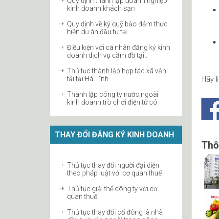
kinh doanh khách sạn
Quy định về ký quỹ bảo đảm thực
hiện dự án đầu tư tại...
Điều kiện với cá nhân đăng ký kinh
doanh dịch vụ cầm đồ tại...
Thủ tục thành lập hợp tác xã vận
tải tại Hà Tĩnh
Hãy l
Thành lập công ty nước ngoài
kinh doanh trò chơi điện tử có
thưởng...
Thủ tục thành lập doanh nghiệp
chế xuất 100% vốn nước ngoài tại
Hà...
THAY ĐỔI ĐĂNG KÝ KINH DOANH
Điều kiện thành lập công ty quản lý
Thôn
quỹ
Thủ tục thành lập địa điểm kinh
Thủ tục thay đổi người đại diện
doanh công ty
theo pháp luật với cơ quan thuế
ĐIỀU KIỆN KINH DOANH BẤT
Thủ tục giải thể công ty với cơ
ĐỘNG SẢN
quan thuế
Thủ tục thành lập doanh nghiệp
Thủ tục thay đổi cổ đông là nhà
sản xuất nông sản tại Hà Tĩnh
đầu tư nước ngoài trong công...