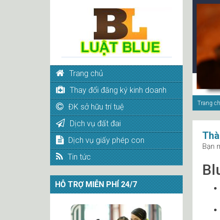
Trang chủ
Thay đổi đăng ký kinh doanh
Trang c
ĐK sở hữu trí tuệ
Dịch vụ đất đai
Thà
Dịch vụ giấy phép con
Bạn m
Tin tức
Bl
HỖ TRỢ MIỄN PHÍ 24/7