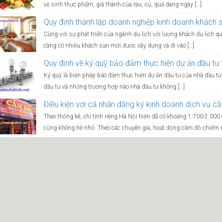
vệ sinh thực phẩm, giá thành của rau, củ, quả đang ngày […]
Quy định thành lập doanh nghiệp kinh doanh khách 
Cùng với sự phát triển của ngành du lịch với lượng khách du lịch q
càng có nhiều khách sạn mới được xây dựng và đi vào […]
Quy định về ký quỹ bảo đảm thực hiện dự án đầu tư t
Ký quỹ là biện pháp bảo đảm thực hiện dự án đầu tư của nhà đầu tư
đầu tư và những trường hợp nào nhà đầu tư không […]
Điều kiện với cá nhân đăng ký kinh doanh dịch vụ cầ
Theo thống kê, chỉ tính riêng Hà Nội hiện đã có khoảng 1.700-2.000
cũng không hề nhỏ. Theo các chuyên gia, hoạt động cầm đồ chiếm 