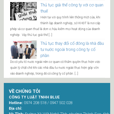
Thủ tục giải thể công ty với cơ quan
thuế
Hiện tại với quy trình liên thông một cửa, khi
thành lập doanh nghiệp, sở KHĐT là nơi cấp
phép và cơ quan thuế là đơn vị hậu kiểm mọi hoạt động của doanh
nghiệp. Vậy thủ tục giải thể […]
Thủ tục thay đổi cổ đông là nhà đầu
tư nước ngoài trong công ty cổ
phần
Do có yếu tố nước ngoài nên cơ quan có thẩm quyền thực hiện việc
quản lý chặt chẽ khi các nhà đầu tư nước ngoài thực hiện góp vốn
vào doanh nghiệp, trong đó có công ty cổ phần. […]
VỀ CHÚNG TÔI
CÔNG TY LUẬT TNHH BLUE
Hotline:
0974 208 518 / 0947 502 028
Địa chỉ:
Hà Tĩnh:
Đường Xô Viết Nghệ Tĩnh, phường Thành Sen, tỉnh