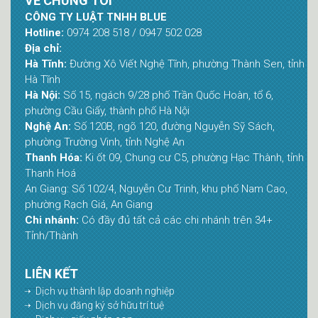
VỀ CHÚNG TÔI
CÔNG TY LUẬT TNHH BLUE
Hotline:
0974 208 518 / 0947 502 028
Địa chỉ:
Hà Tĩnh:
Đường Xô Viết Nghệ Tĩnh, phường Thành Sen, tỉnh
Hà Tĩnh
Hà Nội:
Số 15, ngách 9/28 phố Trần Quốc Hoàn, tổ 6,
phường Cầu Giấy, thành phố Hà Nội
Nghệ An:
Số 120B, ngõ 120, đường Nguyễn Sỹ Sách,
phường Trường Vinh, tỉnh Nghệ An
Thanh Hóa:
Ki ốt 09, Chung cư C5, phường Hạc Thành, tỉnh
Thanh Hoá
An Giang: Số 102/4, Nguyễn Cư Trinh, khu phố Nam Cao,
phường Rạch Giá, An Giang
Chi nhánh:
Có đầy đủ tất cả các chi nhánh trên 34+
Tỉnh/Thành
LIÊN KẾT
Dịch vụ thành lập doanh nghiệp
Dịch vụ đăng ký sở hữu trí tuệ