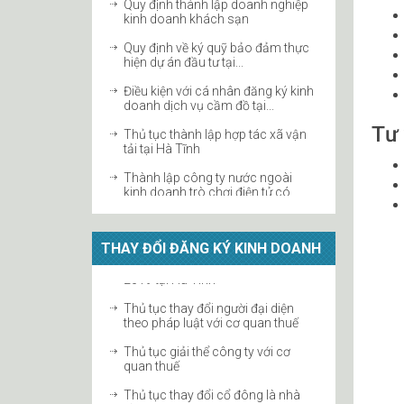
kinh doanh khách sạn
Quy định về ký quỹ bảo đảm thực
hiện dự án đầu tư tại...
Điều kiện với cá nhân đăng ký kinh
doanh dịch vụ cầm đồ tại...
Thủ tục thành lập hợp tác xã vận
Tư 
tải tại Hà Tĩnh
Thành lập công ty nước ngoài
kinh doanh trò chơi điện tử có
thưởng...
Thủ tục thành lập doanh nghiệp
chế xuất 100% vốn nước ngoài tại
Hà...
THAY ĐỔI ĐĂNG KÝ KINH DOANH
Điều kiện thành lập công ty quản lý
quỹ
Thủ tục thành lập địa điểm kinh
Thủ tục thay đổi người đại diện
doanh công ty
theo pháp luật với cơ quan thuế
ĐIỀU KIỆN KINH DOANH BẤT
Thủ tục giải thể công ty với cơ
ĐỘNG SẢN
quan thuế
Thủ tục thành lập doanh nghiệp
Thủ tục thay đổi cổ đông là nhà
sản xuất nông sản tại Hà Tĩnh
đầu tư nước ngoài trong công...