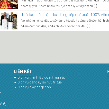
Kinh doanh trò chơi điện tử có thưởng là hoạt động kinh doanh có đ
thẩm quyền. Nhằm hỗ trợ thủ tục pháp lý về việc thành […]
Thủ tục thành lập doanh nghiệp chế xuất 100% vốn n
Với những nỗ lực đầu tư xây dựng kết cấu hạ tầng, cải cách hành ch
“điểm đến” hấp dẫn, là “địa chỉ đỏ” cho các nhà đầu […]
LIÊN KẾT
Dịch vụ thành lập doanh nghiệp
Dịch vụ đăng ký sở hữu trí tuệ
Dịch vụ giấy phép con
h
ổ 6,