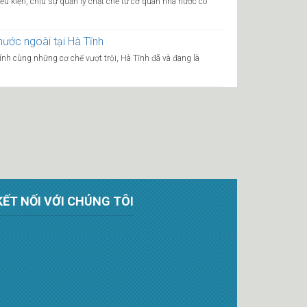
iều kiện, chịu sự quản lý chặt chẽ từ cơ quan nhà nước có
ước ngoài tại Hà Tĩnh
ính cùng những cơ chế vượt trội, Hà Tĩnh đã và đang là
KẾT NỐI VỚI CHÚNG TÔI