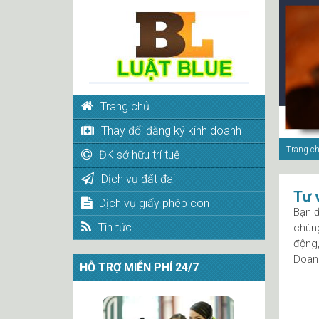
Trang chủ
Thay đổi đăng ký kinh doanh
Trang c
ĐK sở hữu trí tuệ
Dịch vụ đất đai
Tư 
Dịch vụ giấy phép con
Bạn đ
Tin tức
chúng
động,
Doan
HỖ TRỢ MIỄN PHÍ 24/7