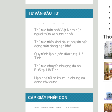
Khuyến khích các trường đại học
thành lập doanh nghiệp để khai
thác quyền...
TƯ VẤN ĐẦU TƯ
Sở hữu trí tuệ trong EVFTA
Thủ tục đăng ký bản quyền bài hát
Thủ tục bán nhà Việt Nam của
tại Hà Tĩnh
người thừa kế nước ngoài
Thôn
Hiệp định EVFTA mở ra nhiều cơ
Thủ tục triển khai đầu tư dự án bất
hội cho chỉ dẫn địa lý Việt...
động sản đang gặp khó...
Thắc mắc vấn đề bản quyền trong
Quy trình lập dự án đầu tư tại Hà
việc góp ý dự thảo Luật thư...
Tĩnh
Thủ tục chuyển nhượng dự án
BĐS tại Hà Tĩnh
Hạn chế rủi ro khi mua chung cư
đang xây dựng
Điều kiện mua bán chung cư
CẤP GIẤY PHÉP CON
Quy định của Pháp luật về nhà ở
xã hội
Thủ tục làm sổ đỏ cho mảnh đất
Thủ tục chuyển từ CMND sang