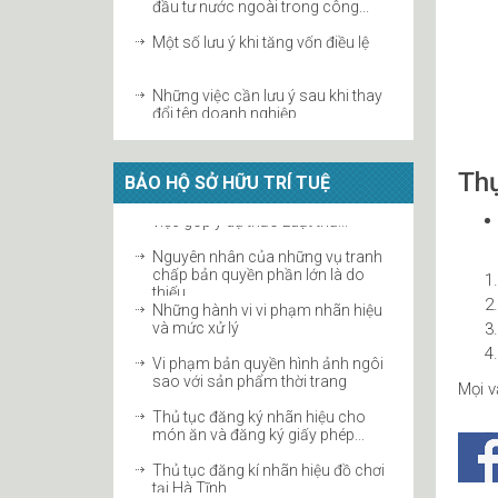
Một số lưu ý khi tăng vốn điều lệ
Những việc cần lưu ý sau khi thay
đổi tên doanh nghiệp
Thủ tục sáp nhập doanh nghiệp
tại Hà Tĩnh năm 2019
Thự
BẢO HỘ SỞ HỮU TRÍ TUỆ
Giải thể công ty TNHH tại Hà Tĩnh
Hướng dẫn thay đổi vốn điều lệ
Nguyên nhân của những vụ tranh
công ty cổ phần
chấp bản quyền phần lớn là do
thiếu...
Chấm dứt tư cách thành viên công
Những hành vi vi phạm nhãn hiệu
ty hợp danh
và mức xử lý
Thủ tục tăng vốn điều lệ công ty
Vi phạm bản quyền hình ảnh ngôi
2019 tại Hà Tĩnh
sao với sản phẩm thời trang
Mọi v
Thủ tục đăng ký nhãn hiệu cho
món ăn và đăng ký giấy phép...
Thủ tục đăng kí nhãn hiệu đồ chơi
tại Hà Tĩnh