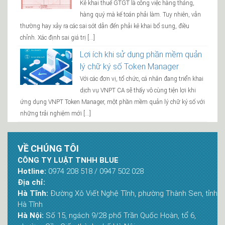
Kê khai thuế GTGT là công việc hàng tháng,
hàng quý mà kế toán phải làm. Tuy nhiên, vẫn
thường hay xảy ra các sai sót dẫn đến phải kê khai bổ sung, điều
chỉnh. Xác định sai giá trị […]
Lợi ích khi sử dụng phần mềm quản
lý chữ ký số Token Manager
Với các đơn vị, tổ chức, cá nhân đang triển khai
dịch vụ VNPT CA sẽ thấy vô cùng tiện lợi khi
ứng dụng VNPT Token Manager, một phần mềm quản lý chữ ký số với
những trải nghiệm mới […]
VỀ CHÚNG TÔI
CÔNG TY LUẬT TNHH BLUE
Hotline:
0974 208 518 / 0947 502 028
Địa chỉ:
Hà Tĩnh:
Đường Xô Viết Nghệ Tĩnh, phường Thành Sen, tỉnh
Hà Tĩnh
Hà Nội:
Số 15, ngách 9/28 phố Trần Quốc Hoàn, tổ 6,