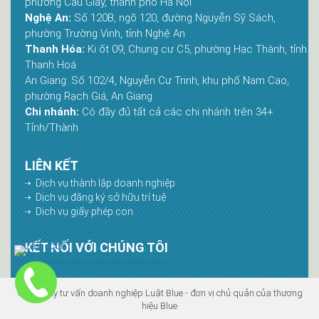
phường Cầu Giấy, thành phố Hà Nội
Nghệ An:
Số 120B, ngõ 120, đường Nguyễn Sỹ Sách,
phường Trường Vinh, tỉnh Nghệ An
Thanh Hóa:
Ki ốt 09, Chung cư C5, phường Hạc Thành, tỉnh
Thanh Hoá
An Giang: Số 102/4, Nguyễn Cư Trinh, khu phố Nam Cao,
phường Rạch Giá, An Giang
Chi nhánh:
Có đầy đủ tất cả các chi nhánh trên 34+
Tỉnh/Thành
LIÊN KẾT
Dịch vụ thành lập doanh nghiệp
Dịch vụ đăng ký sở hữu trí tuệ
Dịch vụ giấy phép con
KẾT NỐI VỚI CHÚNG TÔI
© Công ty tư vấn doanh nghiệp Luật Blue - đơn vị chủ quản của thương
hiệu Blue