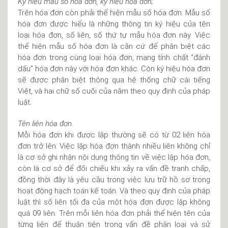
Ký hiệu mẫu số hóa đơn, ký hiệu hóa đơn;
Trên hóa đơn còn phải thể hiện mẫu số hóa đơn. Mẫu số
hóa đơn được hiểu là những thông tin ký hiệu của tên
loại hóa đơn, số liên, số thứ tự mẫu hóa đơn này. Việc
thể hiện mẫu số hóa đơn là căn cứ để phân biệt các
hóa đơn trong cùng loại hóa đơn, mang tính chất “đánh
dấu” hóa đơn này với hóa đơn khác. Còn ký hiệu hóa đơn
sẽ được phân biệt thông qua hệ thống chữ cái tiếng
Việt, và hai chữ số cuối của năm theo quy định của pháp
luật.
Tên liên hóa đơn.
Mỗi hóa đơn khi được lập thường sẽ có từ 02 liên hóa
đơn trở lên. Việc lập hóa đơn thành nhiều liên không chỉ
là cơ sở ghi nhận nội dung thông tin về việc lập hóa đơn,
còn là cơ sở để đối chiếu khi xảy ra vấn đề tranh chấp,
đồng thời đây là yêu cầu trong việc lưu trữ hồ sơ trong
hoạt động hạch toán kế toán. Và theo quy định của pháp
luật thì số liên tối đa của một hóa đơn được lập không
quá 09 liên. Trên mỗi liên hóa đơn phải thể hiện tên của
từng liên để thuận tiện trong vấn đề phân loại và sử