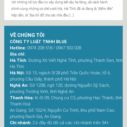
Với những nỗ lực đầu tư xây dựng kết cấu hạ tầng, cải cách hành
chính cùng những cơ chế vượt trội, Hà Tĩnh đã và đang là “điểm đến”
hấp dẫn, là “địa chỉ đỏ” cho các nhà đầu […]
VỀ CHÚNG TÔI
CÔNG TY LUẬT TNHH BLUE
Hotline:
0974 208 518 / 0947 502 028
Địa chỉ:
Hà Tĩnh:
Đường Xô Viết Nghệ Tĩnh, phường Thành Sen, tỉnh
Hà Tĩnh
Hà Nội:
Số 15, ngách 9/28 phố Trần Quốc Hoàn, tổ 6,
phường Cầu Giấy, thành phố Hà Nội
Nghệ An:
Số 120B, ngõ 120, đường Nguyễn Sỹ Sách,
phường Trường Vinh, tỉnh Nghệ An
Thanh Hóa:
Ki ốt 09, Chung cư C5, phường Hạc Thành, tỉnh
Thanh Hoá
An Giang: Số 102/4, Nguyễn Cư Trinh, khu phố Nam Cao,
phường Rạch Giá, An Giang
Chi nhánh:
Có đầy đủ tất cả các chi nhánh trên 34+