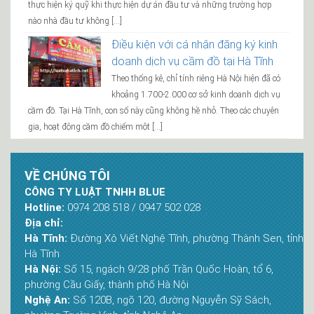
thực hiện ký quỹ khi thực hiện dự án đầu tư và những trường hợp
nào nhà đầu tư không […]
Điều kiện với cá nhân đăng ký kinh
doanh dịch vụ cầm đồ tại Hà Tĩnh
Theo thống kê, chỉ tính riêng Hà Nội hiện đã có
khoảng 1.700-2.000 cơ sở kinh doanh dịch vụ
cầm đồ. Tại Hà Tĩnh, con số này cũng không hề nhỏ. Theo các chuyên
gia, hoạt động cầm đồ chiếm một […]
VỀ CHÚNG TÔI
CÔNG TY LUẬT TNHH BLUE
Hotline:
0974 208 518 / 0947 502 028
Địa chỉ:
Hà Tĩnh:
Đường Xô Viết Nghệ Tĩnh, phường Thành Sen, tỉnh
Hà Tĩnh
Hà Nội:
Số 15, ngách 9/28 phố Trần Quốc Hoàn, tổ 6,
phường Cầu Giấy, thành phố Hà Nội
Nghệ An:
Số 120B, ngõ 120, đường Nguyễn Sỹ Sách,