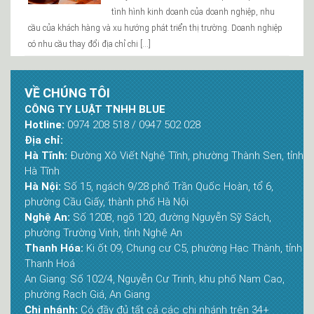
tình hình kinh doanh của doanh nghiệp, nhu
cầu của khách hàng và xu hướng phát triển thị trường. Doanh nghiệp
có nhu cầu thay đổi địa chỉ chi […]
VỀ CHÚNG TÔI
CÔNG TY LUẬT TNHH BLUE
Hotline:
0974 208 518 / 0947 502 028
Địa chỉ:
Hà Tĩnh:
Đường Xô Viết Nghệ Tĩnh, phường Thành Sen, tỉnh
Hà Tĩnh
Hà Nội:
Số 15, ngách 9/28 phố Trần Quốc Hoàn, tổ 6,
phường Cầu Giấy, thành phố Hà Nội
Nghệ An:
Số 120B, ngõ 120, đường Nguyễn Sỹ Sách,
phường Trường Vinh, tỉnh Nghệ An
Thanh Hóa:
Ki ốt 09, Chung cư C5, phường Hạc Thành, tỉnh
Thanh Hoá
An Giang: Số 102/4, Nguyễn Cư Trinh, khu phố Nam Cao,
phường Rạch Giá, An Giang
Chi nhánh:
Có đầy đủ tất cả các chi nhánh trên 34+